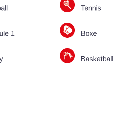
all
Tennis
ule 1
Boxe
y
Basketball