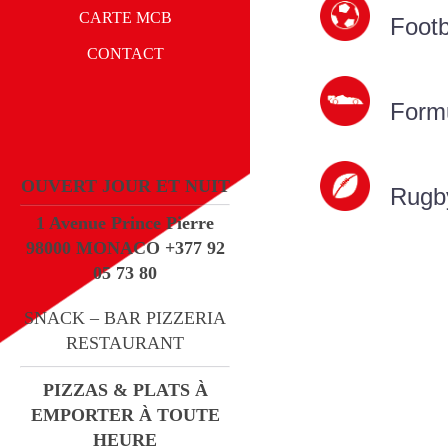
CARTE MCB
Footb
CONTACT
Form
OUVERT JOUR ET NUIT
Rugb
1 Avenue Prince Pierre
98000 MONACO
+377 92
05 73 80
SNACK – BAR PIZZERIA
RESTAURANT
PIZZAS & PLATS À
EMPORTER À TOUTE
HEURE